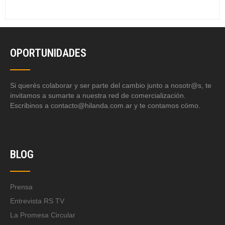
OPORTUNIDADES
Si querés colaborar y ser parte del cambio junto a nosotr@s, te
invitamos a sumarte a nuestra red de comercialización.
Escribinos a contacto@hilanda.com.ar y te contamos cómo.
BLOG
Prensa
Entrevista RS TV
La Promesa Circular