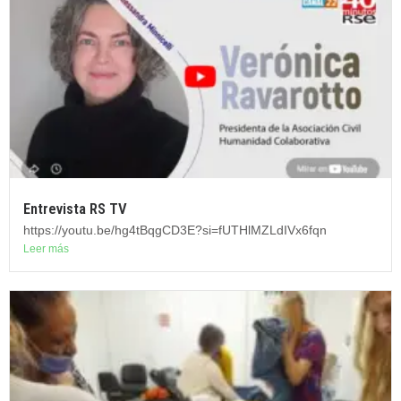
Entrevista RS TV
https://youtu.be/hg4tBqgCD3E?si=fUTHlMZLdIVx6fqn
Leer más