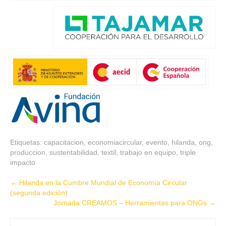
Etiquetas:
capacitacion
,
economiacircular
,
evento
,
hilanda
,
ong
,
produccion
,
sustentabilidad
,
textil
,
trabajo en equipo
,
triple
impacto
Post
←
Hilanda en la Cumbre Mundial de Economía Circular
(segunda edición)
navigation
Jornada CREAMOS – Herramientas para ONGs
→