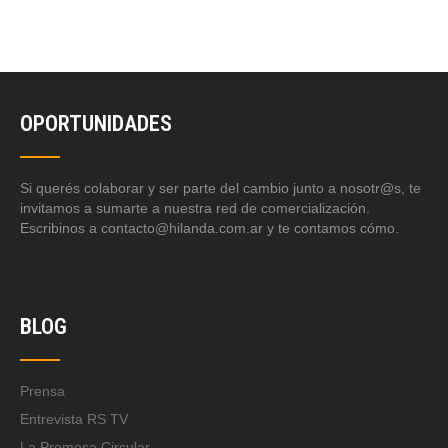
OPORTUNIDADES
Si querés colaborar y ser parte del cambio junto a nosotr@s, te
invitamos a sumarte a nuestra red de comercialización.
Escribinos a contacto@hilanda.com.ar y te contamos cómo.
BLOG
Prensa
Entrevista RS TV
La Promesa Circular