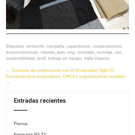
Etiquetas:
ambiente
,
campaña
,
capacitacion
,
cooperativismo
,
economiacircular
,
hilanda
,
jean
,
ong
,
reciclado
,
reciclaje
,
red
,
sustentabilidad
,
textil
,
trabajo en equipo
,
triple impacto
Post
←
Convenio de colaboración con la Universidad Siglo 21
Convocatoria a cooperativas, ONGs y organizaciones sociales
navigation
→
Entradas recientes
Prensa
Entrevista RS TV