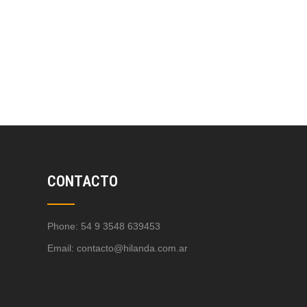
CONTACTO
Phone: 54 9 3548 639453
Email:
contacto@hilanda.com.ar