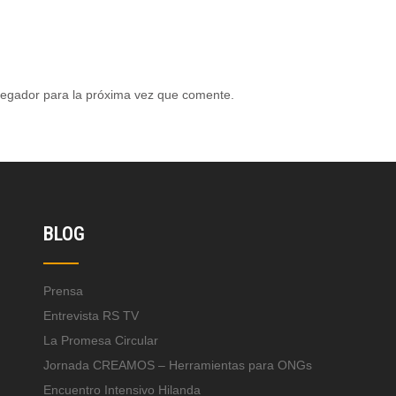
vegador para la próxima vez que comente.
BLOG
Prensa
Entrevista RS TV
La Promesa Circular
Jornada CREAMOS – Herramientas para ONGs
Encuentro Intensivo Hilanda