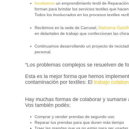
Incubamos
un emprendimiento textil de Reparación
forman para brindar los servicios textiles que hace
Todos los involucrados en los procesos textiles reci
Recibimos en la sede de Carrusel,
Mahatma Gandhi
en delantales de trabajo que confeccionan las chic
Continuamos desarrollando un proyecto de reciclad
personal.
“Los problemas complejos se resuelven de 
Esta es la mejor forma que hemos implementa
contaminación por textiles: El
trabajo colabor
Hay muchas formas de colaborar y sumarse al
Vos también podés:
Comprar y vender prendas de segundo uso
Reparar tus prendas para que duren más tiempo
Traer las prendas que ya no están para ser usadas,