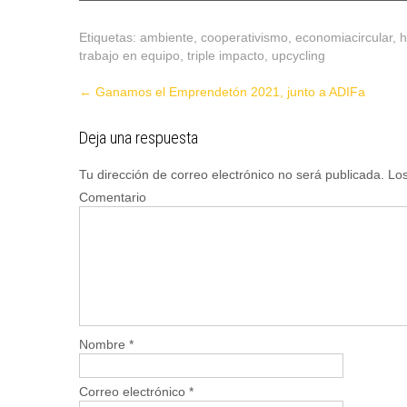
Etiquetas:
ambiente
,
cooperativismo
,
economiacircular
,
h
trabajo en equipo
,
triple impacto
,
upcycling
Post
←
Ganamos el Emprendetón 2021, junto a ADIFa
navigation
Deja una respuesta
Tu dirección de correo electrónico no será publicada.
Los
Comentario
Nombre
*
Correo electrónico
*