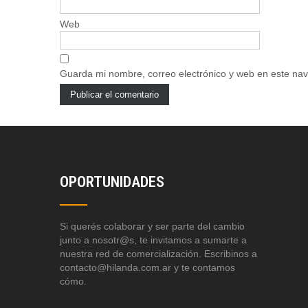
Web
Guarda mi nombre, correo electrónico y web en este na
OPORTUNIDADES
Si querés colaborar y ser parte del cambio
junto a nosotr@s, te invitamos a sumarte a
nuestra red de comercialización. Escribinos a
contacto@hilanda.com.ar y te contamos
cómo.