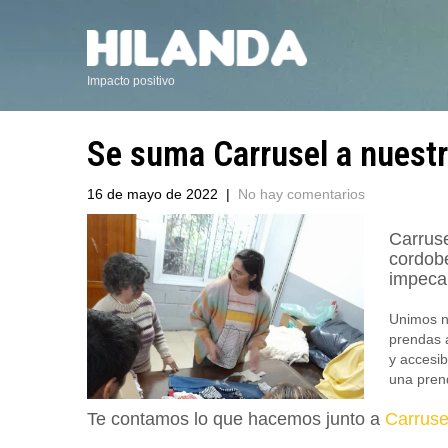
Impacto positivo
Se suma Carrusel a nuestr
16 de mayo de 2022
|
No hay comentarios
Carruse
cordobé
impecab
Unimos n
prendas a
y accesib
una prend
Te contamos lo que hacemos junto a
Carruse