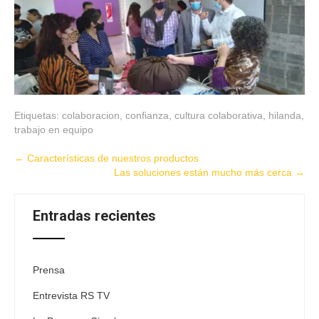
Etiquetas:
colaboracion
,
confianza
,
cultura colaborativa
,
hilanda
,
trabajo en equipo
Post
←
Características de nuestros productos
Las soluciones están mucho más cerca
→
navigation
Entradas recientes
Prensa
Entrevista RS TV