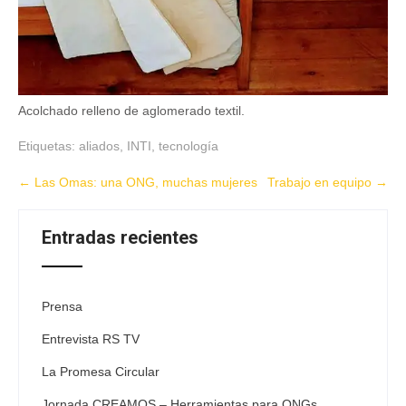
Acolchado relleno de aglomerado textil.
Etiquetas:
aliados
,
INTI
,
tecnología
Post
←
Las Omas: una ONG, muchas mujeres
Trabajo en equipo
→
navigation
Entradas recientes
Prensa
Entrevista RS TV
La Promesa Circular
Jornada CREAMOS – Herramientas para ONGs