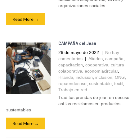
organizaciones sociales
Read More →
CAMPAÑA del Jean
26 de mayo de 2022
|
No hay
comentarios
|
Aliados
,
campaña
,
capacitacion
,
cooperativa
,
cultura
colaborativa
,
economiacircular
,
Hilanda
,
inclusión
,
inclusion
,
ONG
,
ropaendesuso
,
sustentable
,
textil
,
Trabajo en red
Traé tus prendas de jean en desuso
así las reciclamos en productos
sustentables
Read More →