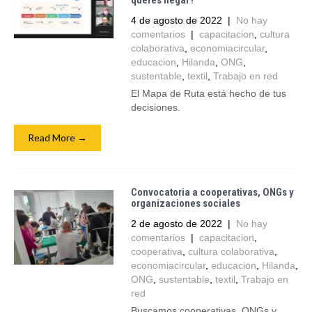
querés llegar?
4 de agosto de 2022
|
No hay
comentarios
|
capacitacion
,
cultura
colaborativa
,
economiacircular
,
educacion
,
Hilanda
,
ONG
,
sustentable
,
textil
,
Trabajo en red
El Mapa de Ruta está hecho de tus
decisiones.
Read More →
Convocatoria a cooperativas, ONGs y
organizaciones sociales
2 de agosto de 2022
|
No hay
comentarios
|
capacitacion
,
cooperativa
,
cultura colaborativa
,
economiacircular
,
educacion
,
Hilanda
,
ONG
,
sustentable
,
textil
,
Trabajo en
red
Buscamos cooperativas, ONGs y