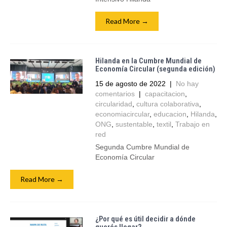
Read More →
Hilanda en la Cumbre Mundial de
Economía Circular (segunda edición)
15 de agosto de 2022
|
No hay
comentarios
|
capacitacion
,
circularidad
,
cultura colaborativa
,
economiacircular
,
educacion
,
Hilanda
,
ONG
,
sustentable
,
textil
,
Trabajo en
red
Segunda Cumbre Mundial de
Economía Circular
Read More →
¿Por qué es útil decidir a dónde