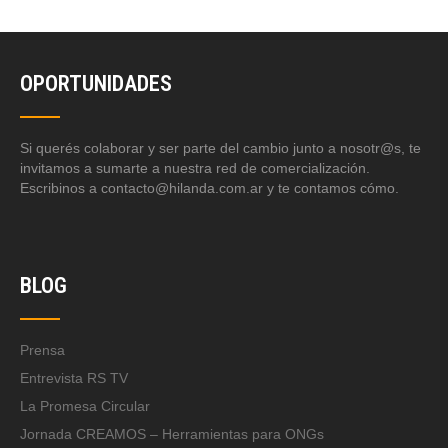
OPORTUNIDADES
Si querés colaborar y ser parte del cambio junto a nosotr@s, te
invitamos a sumarte a nuestra red de comercialización.
Escribinos a contacto@hilanda.com.ar y te contamos cómo.
BLOG
Prensa
Entrevista RS TV
La Promesa Circular
Jornada CREAMOS – Herramientas para ONGs