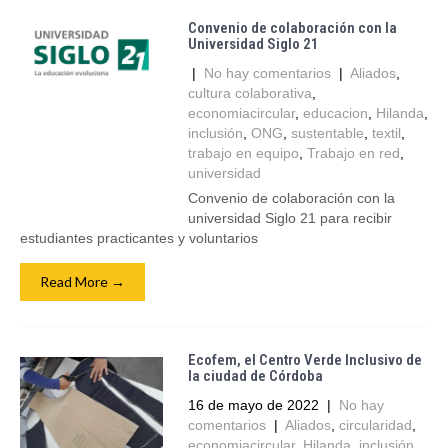
Convenio de colaboración con la
Universidad Siglo 21
|
No hay comentarios
|
Aliados
,
cultura colaborativa
,
economiacircular
,
educacion
,
Hilanda
,
inclusión
,
ONG
,
sustentable
,
textil
,
trabajo en equipo
,
Trabajo en red
,
universidad
Convenio de colaboración con la
universidad Siglo 21 para recibir
estudiantes practicantes y voluntarios
Read More →
Ecofem, el Centro Verde Inclusivo de
la ciudad de Córdoba
16 de mayo de 2022
|
No hay
comentarios
|
Aliados
,
circularidad
,
economiacircular
,
Hilanda
,
inclusión
,