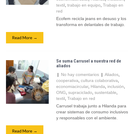
textil
,
trabajo en equipo
,
Trabajo en
red
Ecofem recicla jeans en desuso y los
transforma en delantales de trabajo.
Read More →
Se suma Carrusel a nuestra red de
aliados
|
No hay comentarios
|
Aliados
,
cooperativa
,
cultura colaborativa
,
economiacircular
,
Hilanda
,
inclusión
,
ONG
,
supraciclado
,
sustentable
,
textil
,
Trabajo en red
Carrusel trabaja junto a Hilanda para
crear sistemas de consumo inclusivos
y responsables con el ambiente.
Read More →