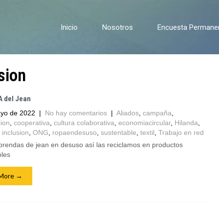
Inicio
Nosotros
Encuesta Permanent
sion
 del Jean
yo de 2022
|
No hay comentarios
|
Aliados
,
campaña
,
ion
,
cooperativa
,
cultura colaborativa
,
economiacircular
,
Hilanda
,
,
inclusion
,
ONG
,
ropaendesuso
,
sustentable
,
textil
,
Trabajo en red
prendas de jean en desuso así las reciclamos en productos
bles
More →