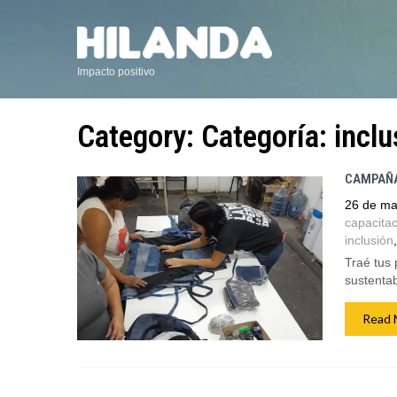
Impacto positivo
Category: Categoría:
inclu
CAMPAÑA
26 de ma
capacitac
inclusión
Traé tus 
sustenta
Read 