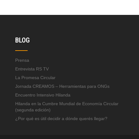
BLOG
Prensa
Entrevista RS TV
La Promesa Circular
Jornada CREAMOS – Herramientas para ONGs
Encuentro Intensivo Hilanda
Hilanda en la Cumbre Mundial de Economía Circular
(segunda edición)
¿Por qué es útil decidir a dónde querés llegar?