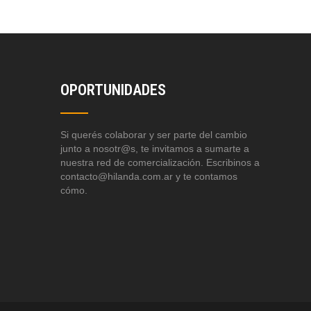
OPORTUNIDADES
Si querés colaborar y ser parte del cambio
junto a nosotr@s, te invitamos a sumarte a
nuestra red de comercialización. Escribinos a
contacto@hilanda.com.ar y te contamos
cómo.