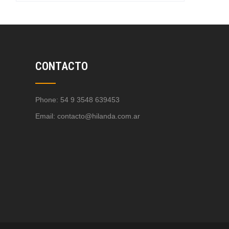
CONTACTO
Phone: 54 9 3548 639453
Email:
contacto@hilanda.com.ar