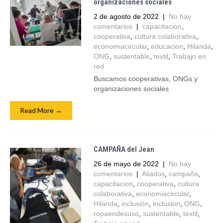
organizaciones sociales
2 de agosto de 2022
|
No hay
comentarios
|
capacitacion
,
cooperativa
,
cultura colaborativa
,
economiacircular
,
educacion
,
Hilanda
,
ONG
,
sustentable
,
textil
,
Trabajo en
red
Buscamos cooperativas, ONGs y
organizaciones sociales
Read More →
CAMPAÑA del Jean
26 de mayo de 2022
|
No hay
comentarios
|
Aliados
,
campaña
,
capacitacion
,
cooperativa
,
cultura
colaborativa
,
economiacircular
,
Hilanda
,
inclusión
,
inclusion
,
ONG
,
ropaendesuso
,
sustentable
,
textil
,