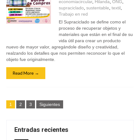
economiacircular
,
Hilanda
,
ONG
,
supraciclado
,
sustentable
,
textil
,
Trabajo en red
El Supraciclado se define como el
proceso de recuperar objetos y
materiales que están en el final de su
vida útil para crear un producto
nuevo de mayor valor, agregándole diseño y creatividad,
realzando los detalles que nos permiten reconocer lo que el
objeto fue originalmente.
Read More →
Navegación
1
2
3
Siguientes
de
entradas
Entradas recientes