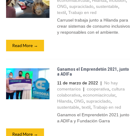
economiacircular
,
Hilanda
,
inclusión
,
ONG
,
supraciclado
,
sustentable
,
textil
,
Trabajo en red
Carrusel trabaja junto a Hilanda para
crear sistemas de consumo inclusivos
y responsables con el ambiente.
Read More →
Ganamos el Emprendetón 2021, junto
a ADIFa
11 de marzo de 2022
|
No hay
comentarios
|
cooperativa
,
cultura
colaborativa
,
economiacircular
,
Hilanda
,
ONG
,
supraciclado
,
sustentable
,
textil
,
Trabajo en red
Ganamos el Emprendetón 2021 junto
a ADIFa y Fundación Garra
Read More →