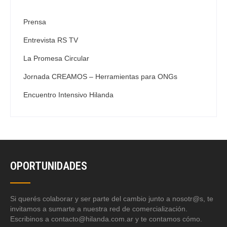
Prensa
Entrevista RS TV
La Promesa Circular
Jornada CREAMOS – Herramientas para ONGs
Encuentro Intensivo Hilanda
OPORTUNIDADES
Si querés colaborar y ser parte del cambio junto a nosotr@s, te
invitamos a sumarte a nuestra red de comercialización.
Escribinos a contacto@hilanda.com.ar y te contamos cómo.