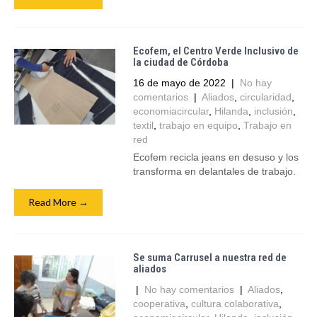
Ecofem, el Centro Verde Inclusivo de
la ciudad de Córdoba
16 de mayo de 2022
|
No hay
comentarios
|
Aliados
,
circularidad
,
economiacircular
,
Hilanda
,
inclusión
,
textil
,
trabajo en equipo
,
Trabajo en
red
Ecofem recicla jeans en desuso y los
transforma en delantales de trabajo.
Read More →
Se suma Carrusel a nuestra red de
aliados
|
No hay comentarios
|
Aliados
,
cooperativa
,
cultura colaborativa
,