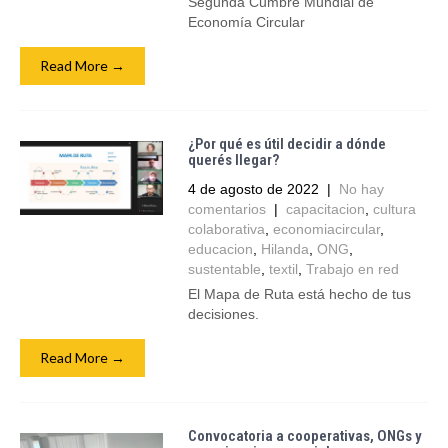
Segunda Cumbre Mundial de
Economía Circular
Read More →
¿Por qué es útil decidir a dónde
querés llegar?
4 de agosto de 2022
|
No hay
comentarios
|
capacitacion
,
cultura
colaborativa
,
economiacircular
,
educacion
,
Hilanda
,
ONG
,
sustentable
,
textil
,
Trabajo en red
El Mapa de Ruta está hecho de tus
decisiones.
Read More →
Convocatoria a cooperativas, ONGs y