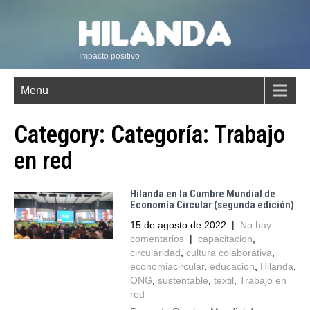
Impacto positivo
Menu
Category: Categoría:
Trabajo
en red
Hilanda en la Cumbre Mundial de
Economía Circular (segunda edición)
15 de agosto de 2022
|
No hay
comentarios
|
capacitacion
,
circularidad
,
cultura colaborativa
,
economiacircular
,
educacion
,
Hilanda
,
ONG
,
sustentable
,
textil
,
Trabajo en
red