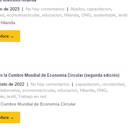
 Intensivo Hilanda
o de 2023
|
No hay comentarios
|
Aliados
,
capacitacion
,
dad
,
economiacircular
,
educacion
,
Hilanda
,
ONG
,
sustentable
,
textil
 Hilanda
More →
en la Cumbre Mundial de Economía Circular (segunda edición)
osto de 2022
|
No hay comentarios
|
capacitacion
,
circularidad
,
olaborativa
,
economiacircular
,
educacion
,
Hilanda
,
ONG
,
ble
,
textil
,
Trabajo en red
Cumbre Mundial de Economía Circular
More →