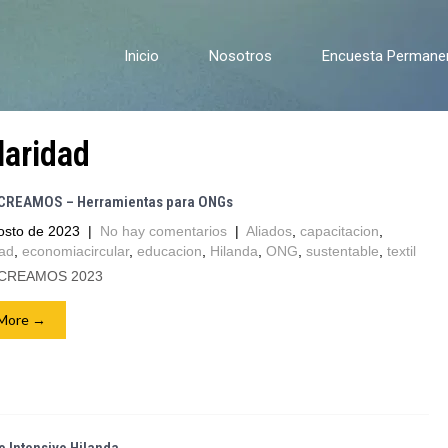
Inicio
Nosotros
Encuesta Permanent
laridad
CREAMOS – Herramientas para ONGs
osto de 2023
|
No hay comentarios
|
Aliados
,
capacitacion
,
dad
,
economiacircular
,
educacion
,
Hilanda
,
ONG
,
sustentable
,
textil
 CREAMOS 2023
More →