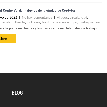
l Centro Verde Inclusivo de la ciudad de Córdoba
yo de 2022
|
No hay comentarios
|
Aliados
,
circularidad
,
circular
,
Hilanda
,
inclusión
,
textil
,
trabajo en equipo
,
Trabajo en red
cicla jeans en desuso y los transforma en delantales de trabajo.
More →
BLOG