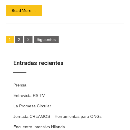
Read More →
Navegación
1
2
3
Siguientes
de
entradas
Entradas recientes
Prensa
Entrevista RS TV
La Promesa Circular
Jornada CREAMOS – Herramientas para ONGs
Encuentro Intensivo Hilanda