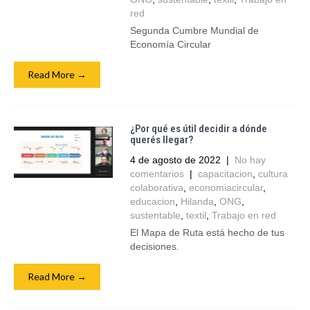
red
Segunda Cumbre Mundial de
Economía Circular
Read More →
¿Por qué es útil decidir a dónde
querés llegar?
4 de agosto de 2022
|
No hay
comentarios
|
capacitacion
,
cultura
colaborativa
,
economiacircular
,
educacion
,
Hilanda
,
ONG
,
sustentable
,
textil
,
Trabajo en red
El Mapa de Ruta está hecho de tus
decisiones.
Read More →