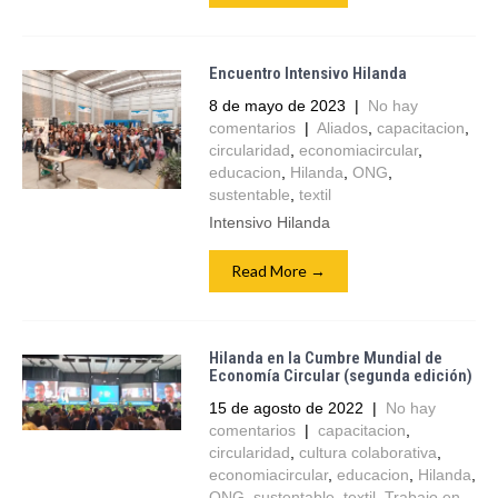
Encuentro Intensivo Hilanda
8 de mayo de 2023
|
No hay
comentarios
|
Aliados
,
capacitacion
,
circularidad
,
economiacircular
,
educacion
,
Hilanda
,
ONG
,
sustentable
,
textil
Intensivo Hilanda
Read More →
Hilanda en la Cumbre Mundial de
Economía Circular (segunda edición)
15 de agosto de 2022
|
No hay
comentarios
|
capacitacion
,
circularidad
,
cultura colaborativa
,
economiacircular
,
educacion
,
Hilanda
,
ONG
,
sustentable
,
textil
,
Trabajo en