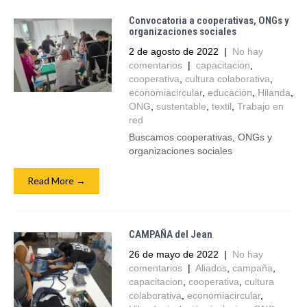
Convocatoria a cooperativas, ONGs y
organizaciones sociales
2 de agosto de 2022
|
No hay
comentarios
|
capacitacion
,
cooperativa
,
cultura colaborativa
,
economiacircular
,
educacion
,
Hilanda
,
ONG
,
sustentable
,
textil
,
Trabajo en
red
Buscamos cooperativas, ONGs y
organizaciones sociales
Read More →
CAMPAÑA del Jean
26 de mayo de 2022
|
No hay
comentarios
|
Aliados
,
campaña
,
capacitacion
,
cooperativa
,
cultura
colaborativa
,
economiacircular
,