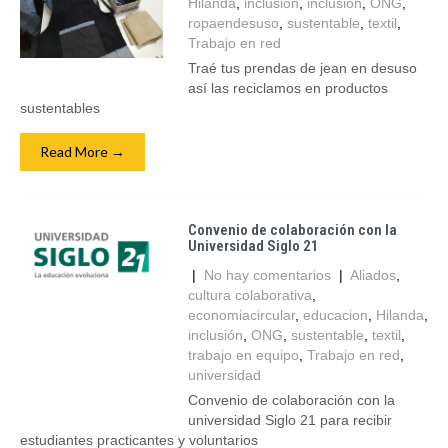
Hilanda
,
inclusión
,
inclusion
,
ONG
,
ropaendesuso
,
sustentable
,
textil
,
Trabajo en red
Traé tus prendas de jean en desuso
así las reciclamos en productos
sustentables
Read More →
Convenio de colaboración con la
Universidad Siglo 21
|
No hay comentarios
|
Aliados
,
cultura colaborativa
,
economiacircular
,
educacion
,
Hilanda
,
inclusión
,
ONG
,
sustentable
,
textil
,
trabajo en equipo
,
Trabajo en red
,
universidad
Convenio de colaboración con la
universidad Siglo 21 para recibir
estudiantes practicantes y voluntarios