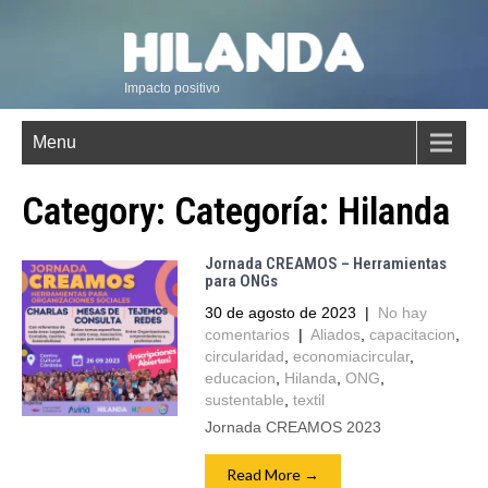
Impacto positivo
Menu
Category: Categoría:
Hilanda
Jornada CREAMOS – Herramientas
para ONGs
30 de agosto de 2023
|
No hay
comentarios
|
Aliados
,
capacitacion
,
circularidad
,
economiacircular
,
educacion
,
Hilanda
,
ONG
,
sustentable
,
textil
Jornada CREAMOS 2023
Read More →