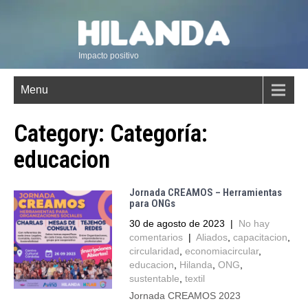
Impacto positivo
Menu
Category: Categoría:
educacion
Jornada CREAMOS – Herramientas
para ONGs
30 de agosto de 2023
|
No hay
comentarios
|
Aliados
,
capacitacion
,
circularidad
,
economiacircular
,
educacion
,
Hilanda
,
ONG
,
sustentable
,
textil
Jornada CREAMOS 2023