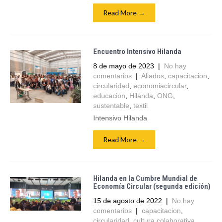
Read More →
Encuentro Intensivo Hilanda
8 de mayo de 2023
|
No hay
comentarios
|
Aliados
,
capacitacion
,
circularidad
,
economiacircular
,
educacion
,
Hilanda
,
ONG
,
sustentable
,
textil
Intensivo Hilanda
Read More →
Hilanda en la Cumbre Mundial de
Economía Circular (segunda edición)
15 de agosto de 2022
|
No hay
comentarios
|
capacitacion
,
circularidad
,
cultura colaborativa
,