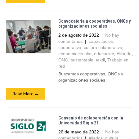
Convocatoria a cooperativas, ONGs y
organizaciones sociales
2 de agosto de 2022
|
No hay
comentarios
|
capacitacion
,
cooperativa
,
cultura colaborativa
,
economiacircular
,
educacion
,
Hilanda
,
ONG
,
sustentable
,
textil
,
Trabajo en
red
Buscamos cooperativas, ONGs y
organizaciones sociales
Read More →
Convenio de colaboración con la
Universidad Siglo 21
26 de mayo de 2022
|
No hay
comentarios
|
Aliados
,
cultura