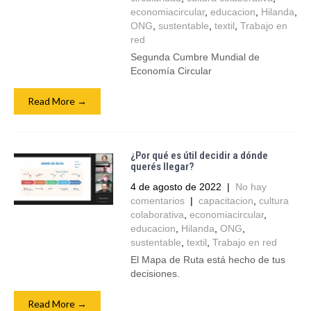
economiacircular
,
educacion
,
Hilanda
,
ONG
,
sustentable
,
textil
,
Trabajo en
red
Segunda Cumbre Mundial de
Economía Circular
Read More →
¿Por qué es útil decidir a dónde
querés llegar?
4 de agosto de 2022
|
No hay
comentarios
|
capacitacion
,
cultura
colaborativa
,
economiacircular
,
educacion
,
Hilanda
,
ONG
,
sustentable
,
textil
,
Trabajo en red
El Mapa de Ruta está hecho de tus
decisiones.
Read More →