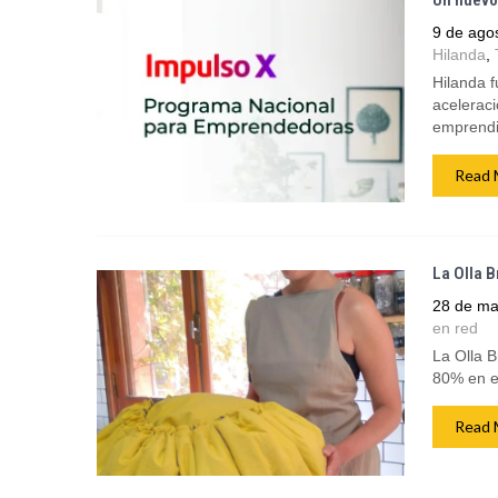
Un nuevo
9 de ago
Hilanda
,
Hilanda 
aceleraci
emprendi
Read 
La Olla B
28 de ma
en red
La Olla B
80% en el
Read 