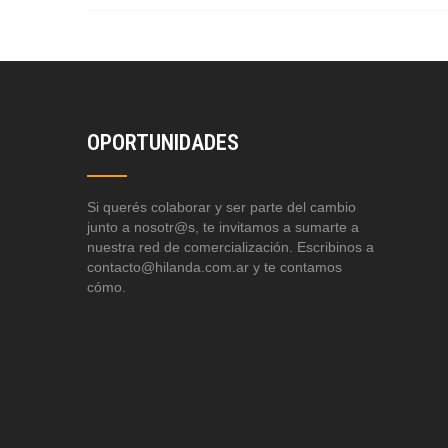
OPORTUNIDADES
Si querés colaborar y ser parte del cambio
junto a nosotr@s, te invitamos a sumarte a
nuestra red de comercialización. Escribinos a
contacto@hilanda.com.ar y te contamos
cómo.