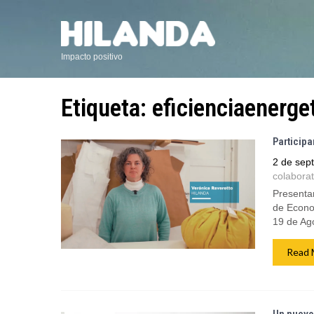
Impacto positivo
Etiqueta:
eficienciaenerge
Particip
2 de sep
colaborat
Presenta
de Econom
19 de Ag
Read 