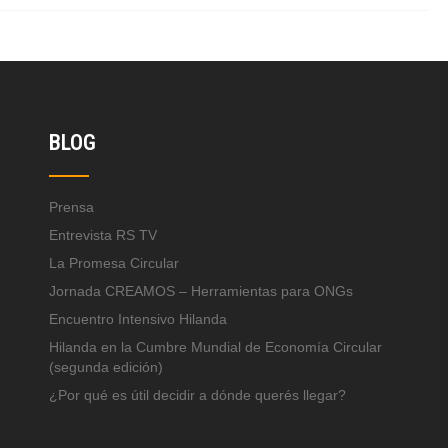
BLOG
Prensa
Entrevista RS TV
La Promesa Circular
Jornada CREAMOS – Herramientas para ONGs
Encuentro Intensivo Hilanda
Hilanda en la Cumbre Mundial de Economía Circular
(segunda edición)
¿Por qué es útil decidir a dónde querés llegar?