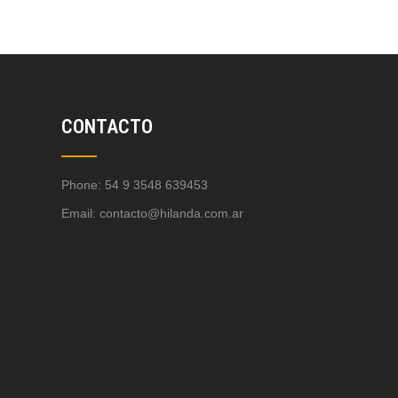
CONTACTO
Phone: 54 9 3548 639453
Email:
contacto@hilanda.com.ar