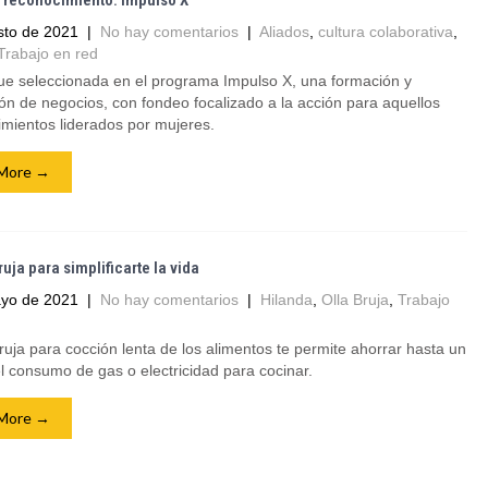
 reconocimiento: Impulso X
sto de 2021
|
No hay comentarios
|
Aliados
,
cultura colaborativa
,
Trabajo en red
fue seleccionada en el programa Impulso X, una formación y
ón de negocios, con fondeo focalizado a la acción para aquellos
mientos liderados por mujeres.
More →
ruja para simplificarte la vida
yo de 2021
|
No hay comentarios
|
Hilanda
,
Olla Bruja
,
Trabajo
ruja para cocción lenta de los alimentos te permite ahorrar hasta un
 consumo de gas o electricidad para cocinar.
More →