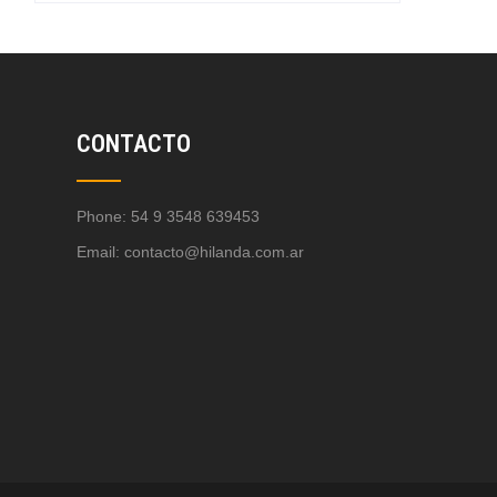
CONTACTO
Phone: 54 9 3548 639453
Email:
contacto@hilanda.com.ar