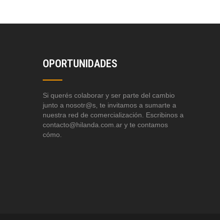
OPORTUNIDADES
Si querés colaborar y ser parte del cambio
junto a nosotr@s, te invitamos a sumarte a
nuestra red de comercialización. Escribinos a
contacto@hilanda.com.ar y te contamos
cómo.