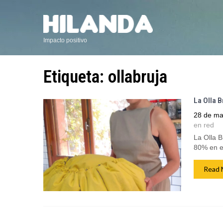
Impacto positivo
Etiqueta:
ollabruja
La Olla B
28 de ma
en red
La Olla B
80% en el
Read 