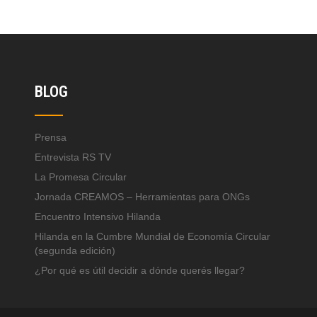
BLOG
Prensa
Entrevista RS TV
La Promesa Circular
Jornada CREAMOS – Herramientas para ONGs
Encuentro Intensivo Hilanda
Hilanda en la Cumbre Mundial de Economía Circular
(segunda edición)
¿Por qué es útil decidir a dónde querés llegar?