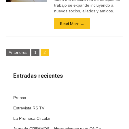
trabajo se expande incluyendo a
nuevos socios, aliados y amigos.
Read More →
Navegación
Anteriores
1
2
de
entradas
Entradas recientes
Prensa
Entrevista RS TV
La Promesa Circular
Jornada CREAMOS – Herramientas para ONGs