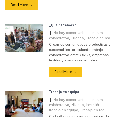
Read More →
¿Qué hacemos?
|
No hay comentarios
|
cultura
colaborativa
,
Hilanda
,
Trabajo en red
Creamos comunidades productivas y
sustentables, articulando trabajo
colaborativo entre ONGs, empresas
textiles y aliados comerciales.
Read More →
Trabajo en equipo
|
No hay comentarios
|
cultura
colaborativa
,
Hilanda
,
inclusión
,
trabajo en equipo
,
Trabajo en red
Cada día nuestra red de equipos de